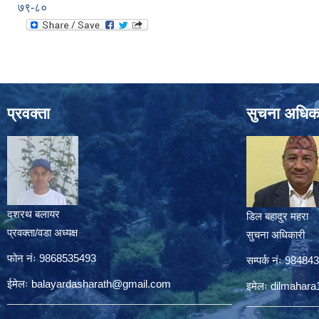
७९-८०
प्रवक्ता
सुचना अधिक
दशरथ बलायर
डिल बहादुर महरा
प्रवक्ता/वडा अध्यक्ष
सुचना अधिकारी
फोन नंः 9868535493
सम्पर्क नंः 9848
ईमेलः
balayardasharath@gmail.com
इमेलः
dilmahar