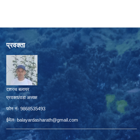
प्रवक्ता
दशरथ बलायर
प्रवक्ता/वडा अध्यक्ष
फोन नंः 9868535493
ईमेलः
balayardasharath@gmail.com