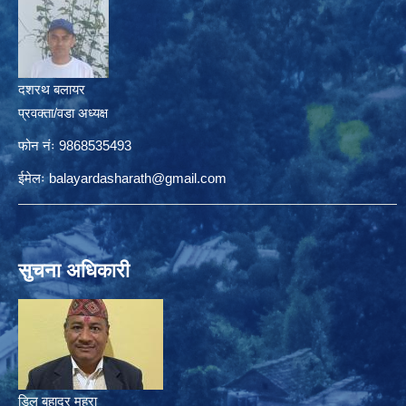
दशरथ बलायर
प्रवक्ता/वडा अध्यक्ष
फोन नंः 9868535493
ईमेलः
balayardasharath@gmail.com
सुचना अधिकारी
डिल बहादुर महरा