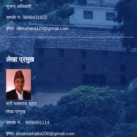
सुचना अधिकारी
सम्पर्क नंः 9848431822
इमेलः
dilmahara123@gmail.com
लेखा प्रमुख
श्री भक्तराज भट्ट
लेखा प्रमुख
सम्पर्क नं. : 9858491114
इमेल:
bhaktabhatta100@gmail.com