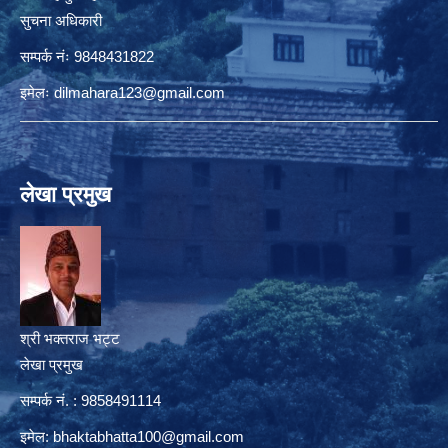
सुचना अधिकारी
सम्पर्क नंः 9848431822
इमेलः
dilmahara123@gmail.com
लेखा प्रमुख
श्री भक्तराज भट्ट
लेखा प्रमुख
सम्पर्क नं. : 9858491114
इमेल:
bhaktabhatta100@gmail.com