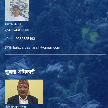
दशरथ बलायर
प्रवक्ता/वडा अध्यक्ष
फोन नंः 9868535493
ईमेलः
balayardasharath@gmail.com
सुचना अधिकारी
डिल बहादुर महरा