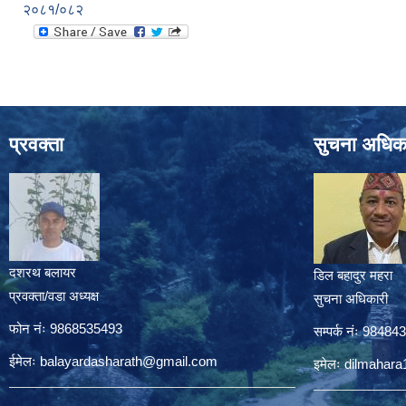
२०८१/०८२
प्रवक्ता
सुचना अधिक
दशरथ बलायर
डिल बहादुर महरा
प्रवक्ता/वडा अध्यक्ष
सुचना अधिकारी
फोन नंः 9868535493
सम्पर्क नंः 9848
ईमेलः
balayardasharath@gmail.com
इमेलः
dilmahar