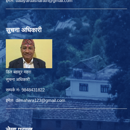
ईमेलः
balayardasharath@gmail.com
सुचना अधिकारी
डिल बहादुर महरा
सुचना अधिकारी
सम्पर्क नंः 9848431822
इमेलः
dilmahara123@gmail.com
लेखा प्रमुख