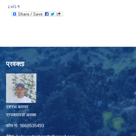
८०/८१
प्रवक्ता
दशरथ बलायर
प्रवक्ता/वडा अध्यक्ष
फोन नंः 9868535493