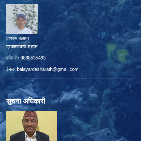
दशरथ बलायर
प्रवक्ता/वडा अध्यक्ष
फोन नंः 9868535493
ईमेलः
balayardasharath@gmail.com
सुचना अधिकारी