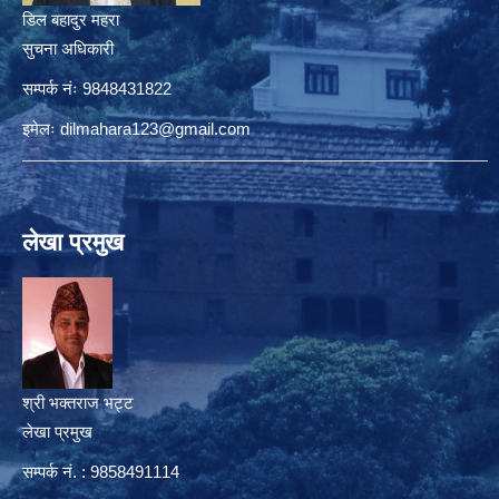
डिल बहादुर महरा
सुचना अधिकारी
सम्पर्क नंः 9848431822
इमेलः
dilmahara123@gmail.com
लेखा प्रमुख
श्री भक्तराज भट्ट
लेखा प्रमुख
सम्पर्क नं. : 9858491114