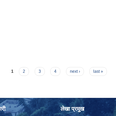
हुन ।
1
2
3
4
next ›
last »
ारी
लेखा प्रमुख